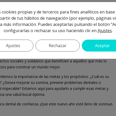
 cookies propias y de terceros para fines analíticos en base 
ido el privilegio de ser parte de la sonrisa de muchos de ustedes.
artir de tus hábitos de navegación (por ejemplo, páginas vis
nción odontológica de calidad, con especialistas altamente capacita
a más información. Puedes aceptarlas pulsando el botón "A
ndo para mantener sus sonrisas sanas y hermosas durante todo el añ
configurarlas o rechazar su uso haciendo clic en
Ajustes
.
l de su bienestar general, por eso nos esforzamos por ofrecerles
doras. Queremos ser su aliado en el cuidado de su salud oral, siemp
Ajustes
Rechazar
Aceptar
rgullece ser parte activa de la comunidad. En este nuevo año, estar
tos sociales y solidarios que beneficien a aquellos que más lo
rzos para construir un mundo mejor.
rdemos la importancia de las metas y los propósitos. ¿Cuál es su
? ¿Desea mejorar su sonrisa, prevenir problemas dentales o
l impecable? Estamos aquí para ayudarlo a cumplir esas metas y
cia una salud bucal óptima.
ica dental de confianza. ¡Que este nuevo año esté lleno de sonrisas