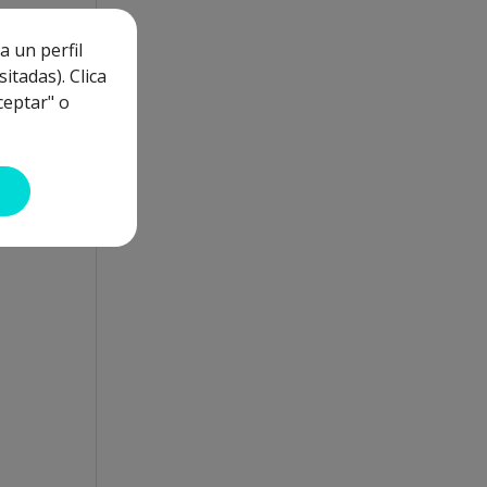
a un perfil
itadas). Clica
dos
ceptar" o
o.
re
emos