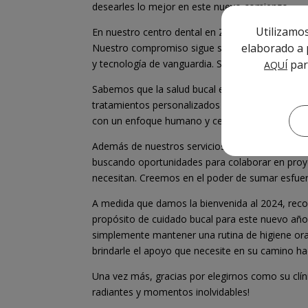
desearles lo mejor en este nuevo comienzo.
Utilizamos
En nuestro centro dental en Zaragoza, hemos ten
elaborado a p
Nuestro compromiso sigue siendo brindarles ate
par
y tecnología de vanguardia. Seguiremos trabaja
AQUÍ
Sabemos que la salud bucal es parte fundamenta
tratamientos personalizados y soluciones innova
con un enfoque humano y cercano.
Además de nuestros servicios dentales, nos eno
buscando oportunidades para colaborar en proyec
necesitan. Creemos en el poder de sumar esfue
A medida que damos la bienvenida al 2024, reco
propósito de cuidado bucal para este nuevo año
simplemente mantener una rutina de higiene ora
brindarle el apoyo que necesite en su camino ha
Una vez más, gracias por elegirnos como su clín
radiantes y momentos inolvidables!