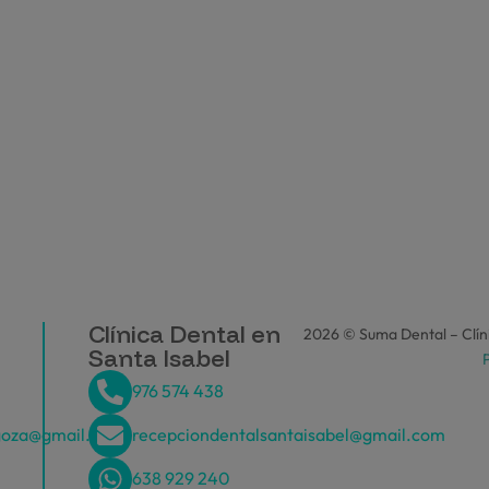
Clínica Dental en
2026 © Suma Dental – Clíni
Santa Isabel
P
976 574 438
goza@gmail.com
recepciondentalsantaisabel@gmail.com
638 929 240