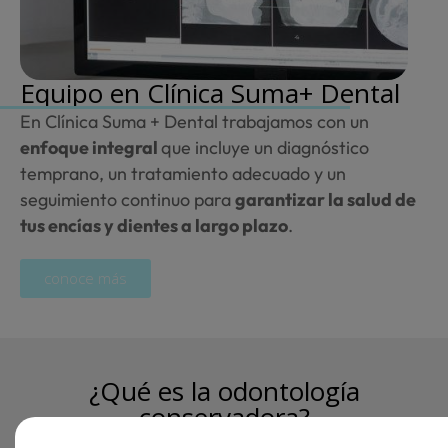
Equipo
en Clínica Suma+ Dental
En Clínica Suma + Dental trabajamos con un
enfoque integral
que incluye un diagnóstico
temprano, un tratamiento adecuado y un
seguimiento continuo para
garantizar la salud de
tus encías y dientes a largo plazo
.
conoce más
¿
Qué es
la odontología
conservadora?
Esta especialidad se compone principalmente de