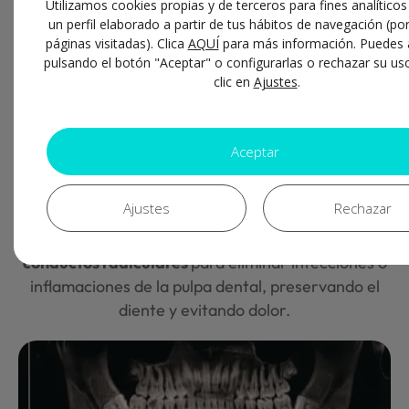
Utilizamos cookies propias y de terceros para fines analítico
dos áreas:
un perfil elaborado a partir de tus hábitos de navegación (po
páginas visitadas). Clica
AQUÍ
para más información. Puedes 
pulsando el botón "Aceptar" o configurarlas o rechazar su us
clic en
Ajustes
.
Endodoncia
Odontología
operativa
Aceptar
Mientras que la
operatoria
e encarga de
eliminar
Ajustes
Rechazar
lesiones
causadas por caries, restaurando la forma
y función de los dientes, la
endodoncia
trata los
conductos radiculares
para eliminar infecciones o
inflamaciones de la pulpa dental, preservando el
diente y evitando dolor.