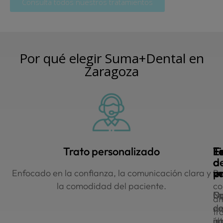
Consulta todos nuestros tratamientos
Por qué elegir Suma+
Dental en
Zaragoza
Trato personalizado
E
T
F
F
d
a
a
v
m
pr
Enfocado en la confianza, la comunicación clara y
Pr
la comodidad del paciente.​
co
Eq
Op
Nu
am
d
d
eq
tr
úl
p
im