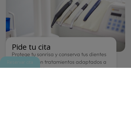
Pide tu cita
Protege tu sonrisa y conserva tus dientes
naturales con tratamientos adaptados a
Reservar cita
tu situación. Nuestros especialistas en
odontología conservadora
evaluarán tu
caso y diseñarán el plan más adecuado.
¡Contáctanos hoy mismo para agendar tu
consulta y mantener tu salud bucodental!
Pide cita