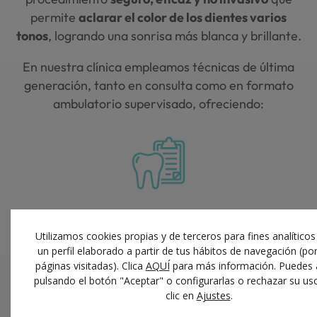
permite
aclarar el color de los dientes varios
tonos
, logrando una sonrisa más blanca y brillante.
En nuestra clínica empleamos técnicas de última
generación, tanto en consulta como en formato
ambulatorio supervisado, ofreciendo:
Resultados visibles
desde las primeras sesiones
U
U
Me
Utilizamos cookies propias y de terceros para fines analítico
pr
a
in
un perfil elaborado a partir de tus hábitos de navegación (po
rá
na
d
páginas visitadas). Clica
AQUÍ
para más información. Puedes 
y
si
la
pulsando el botón "Aceptar" o configurarlas o rechazar su us
c
se
es
clic en
Ajustes
.
ar
de