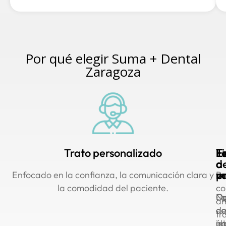
Por qué elegir Suma +
Dental
Zaragoza
Trato personalizado
E
T
F
F
d
a
a
v
m
pr
Enfocado en la confianza, la comunicación clara y
Pr
la comodidad del paciente.
co
Eq
Op
Nu
am
d
d
eq
tr
úl
p
im