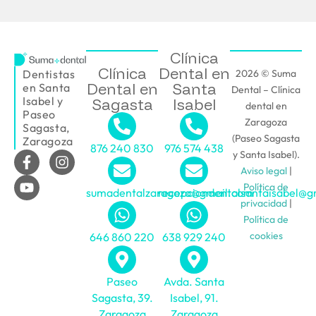
Clínica
Clínica
Dental en
2026 © Suma
Dentistas
Dental en
Santa
en Santa
Dental – Clínica
Isabel y
Sagasta
Isabel
dental en
Paseo
Zaragoza
Sagasta,
(Paseo Sagasta
Zaragoza
876 240 830
976 574 438
y Santa Isabel).
Aviso legal
|
Política de
sumadentalzaragoza@gmail.com
recepciondentalsantaisabel@g
privacidad
|
Política de
cookies
646 860 220
638 929 240
Paseo
Avda. Santa
Sagasta, 39.
Isabel, 91.
Zaragoza
Zaragoza