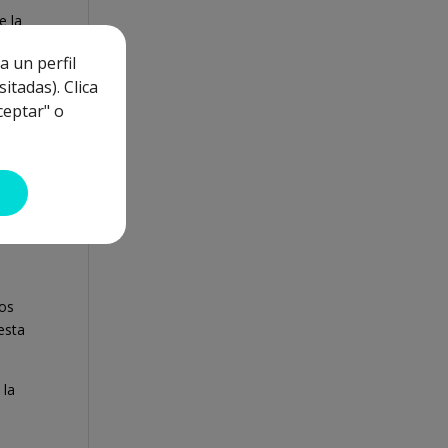
e la
as.
a un perfil
 nos
itadas). Clica
ceptar" o
y
 la
mos
esta
 la