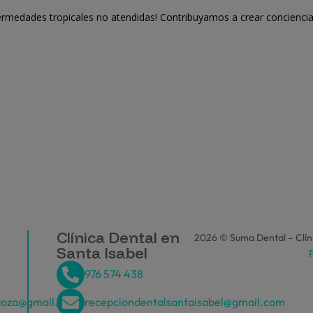
fermedades tropicales no atendidas! Contribuyamos a crear conciencia
Clínica Dental en
2026 © Suma Dental – Clíni
Santa Isabel
P
976 574 438
goza@gmail.com
recepciondentalsantaisabel@gmail.com