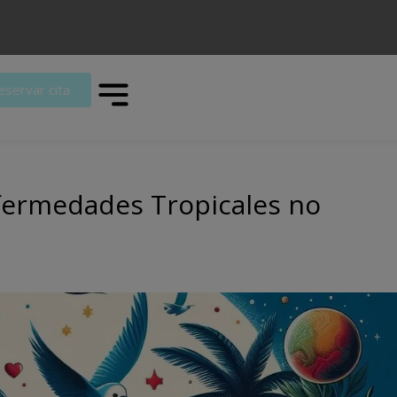
eservar cita
nfermedades Tropicales no