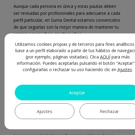
Aunque cada persona es única y estas pautas deben
ser revisadas por profesionales para adecuarse a cada
perfil particular, en Suma Dental estamos convencidos
de que seguirlas son la mejor manera de mantener tu
sonrisa por muchos, muchos años.
Utilizamos cookies propias y de terceros para fines analíticos
base a un perfil elaborado a partir de tus hábitos de navegac
(por ejemplo, páginas visitadas). Clica
AQUÍ
para más
información. Puedes aceptarlas pulsando el botón "Aceptar"
configurarlas o rechazar su uso haciendo clic en
Ajustes
.
Aceptar
Entradas recientes
Ajustes
Rechazar
¿Cada cuánto hay que cambiar el cepillo de dientes?