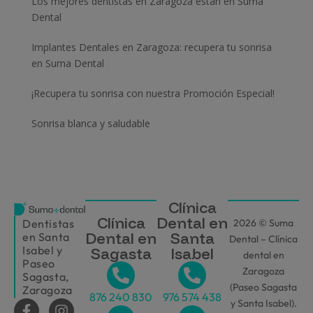
Los mejores dentistas en Zaragoza están en Suma
Dental
Implantes Dentales en Zaragoza: recupera tu sonrisa
en Suma Dental
¡Recupera tu sonrisa con nuestra Promoción Especial!
Sonrisa blanca y saludable
Clínica
Clínica
Dental en
2026 © Suma
Dentistas
Dental en
Santa
en Santa
Dental – Clínica
Isabel y
Sagasta
Isabel
dental en
Paseo
Zaragoza
Sagasta,
(Paseo Sagasta
Zaragoza
876 240 830
976 574 438
y Santa Isabel).