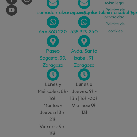
Aviso legal
|
Política de
sumadentalzaragoza@gmail.com
recepciondentalsantaisabel@g
privacidad
|
Política de
cookies
646 860 220
638 929 240
Paseo
Avda. Santa
Sagasta, 39.
Isabel, 91.
Zaragoza
Zaragoza
Lunes y
Lunes a
Miércoles: 8h-
Jueves: 9h-
16h
13h | 16h-20h
Martes y
Viernes: 9h
Jueves: 13h-
-13h
21h
Viernes: 9h-
15h