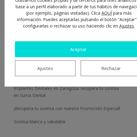
Utilizamos cookies propias y de terceros para fines analíticos
base a un perfil elaborado a partir de tus hábitos de navegac
(por ejemplo, páginas visitadas). Clica
AQUÍ
para más
información. Puedes aceptarlas pulsando el botón "Aceptar"
configurarlas o rechazar su uso haciendo clic en
Ajustes
.
Entradas recientes
Aceptar
¿Cada cuánto hay que cambiar el cepillo de dientes?
Los mejores dentistas en Zaragoza están en Suma
Ajustes
Rechazar
Dental
Implantes Dentales en Zaragoza: recupera tu sonrisa
en Suma Dental
¡Recupera tu sonrisa con nuestra Promoción Especial!
Sonrisa blanca y saludable