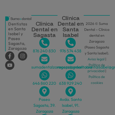
Clínica
Clínica
Dental en
2026 © Suma
Dentistas
Dental en
Santa
en Santa
Dental – Clínica
Isabel y
Sagasta
Isabel
dental en
Paseo
Zaragoza
Sagasta,
(Paseo Sagasta
Zaragoza
876 240 830
976 574 438
y Santa Isabel).
Aviso legal
|
Política de
sumadentalzaragoza@gmail.com
recepciondentalsantaisabel@g
privacidad
|
Política de
cookies
646 860 220
638 929 240
Paseo
Avda. Santa
Sagasta, 39.
Isabel, 91.
Zaragoza
Zaragoza