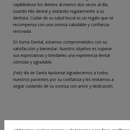
cepillándose los dientes al menos dos veces al día,
usando hilo dental y visitando regularmente a su
dentista. Cuidar de su salud bucal es un regalo que se
recompensa con una sonrisa saludable y confianza
renovada.
En Suma Dental, estamos comprometidos con su
satisfacción y bienestar. Nuestro objetivo es superar
sus expectativas y brindarles una experiencia dental
cómoda y agradable.
¡Feliz día de Santa Apolonia! Agradecemos a todos
nuestros pacientes por su confianza y les invitamos a
seguir cuidando de su sonrisa con amor y dedicación.