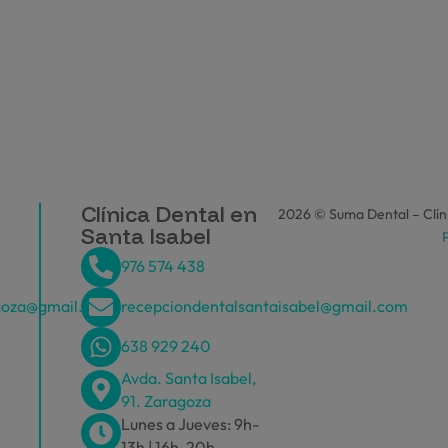
Clínica Dental en
2026 © Suma Dental – Clíni
Santa Isabel
P
976 574 438
goza@gmail.com
recepciondentalsantaisabel@gmail.com
638 929 240
Avda. Santa Isabel,
91. Zaragoza
Lunes a Jueves: 9h-
13h | 16h-20h