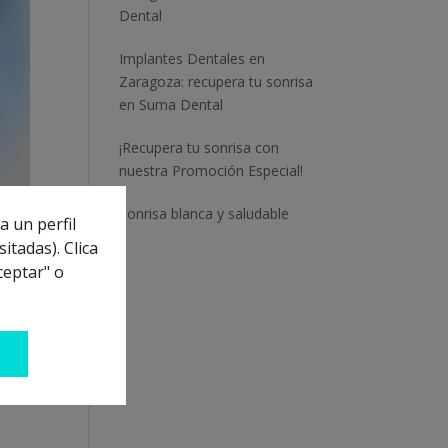
Dental
Implantes Dentales en
Zaragoza: recupera tu sonrisa
en Suma Dental
¡Recupera tu sonrisa con
nuestra Promoción Especial!
Sonrisa blanca y saludable
a un perfil
itadas). Clica
ceptar" o