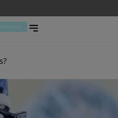
eservar cita
s?