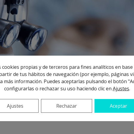
 cookies propias y de terceros para fines analíticos en base 
artir de tus hábitos de navegación (por ejemplo, páginas vis
a más información. Puedes aceptarlas pulsando el botón "A
configurarlas o rechazar su uso haciendo clic en
Ajustes
.
gía, que junto con nuestros profesionales formados en técnicas de
Ajustes
Rechazar
Aceptar
ientes una odontología avanzada aportando soluciones a tu caso,